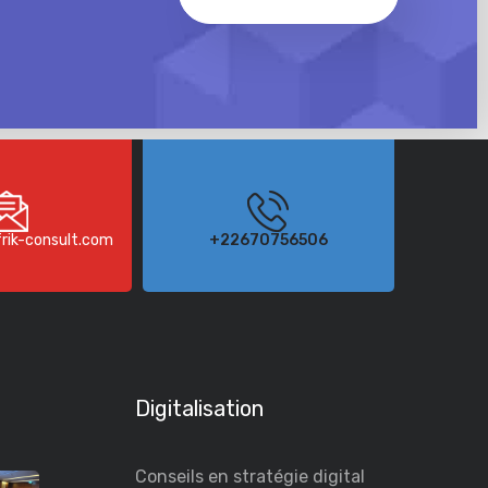
rik-consult.com
+22670756506
Digitalisation
Conseils en stratégie digital