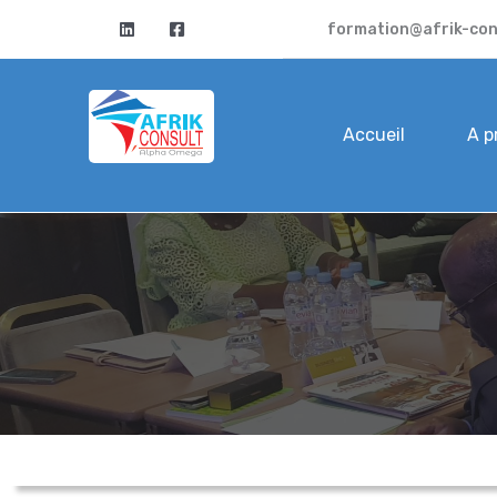
formation@afrik-con
Accueil
A p