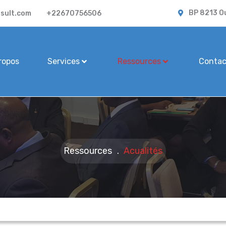
BP 8213 O
sult.com
+22670756506
ropos
Services
Ressources
Contac
Ressources
.
Acualités