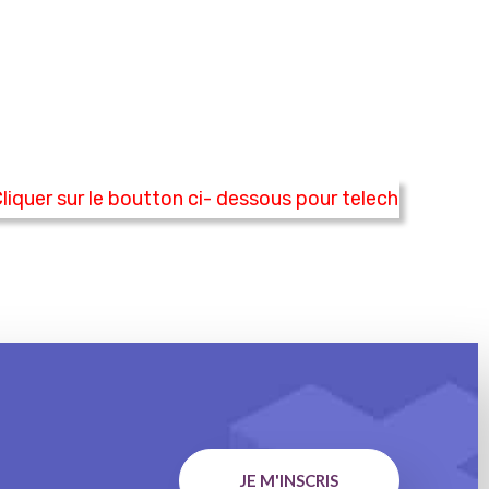
uer sur le boutton ci- dessous pour telecharger le cata
JE M'INSCRIS